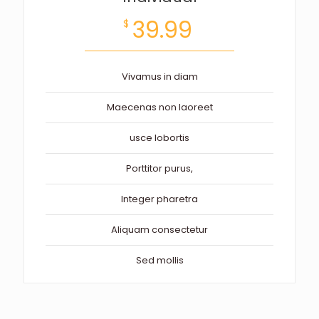
39.99
$
Vivamus in diam
Maecenas non laoreet
usce lobortis
Porttitor purus,
Integer pharetra
Aliquam consectetur
Sed mollis