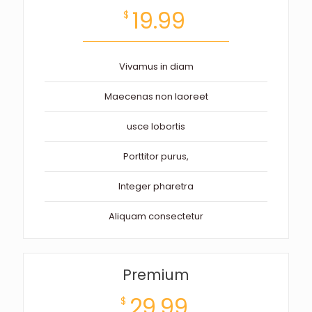
19.99
$
Vivamus in diam
Maecenas non laoreet
usce lobortis
Porttitor purus,
Integer pharetra
Aliquam consectetur
Premium
29.99
$