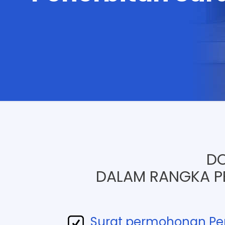
DO
DALAM RANGKA P
Surat permohonan Pen