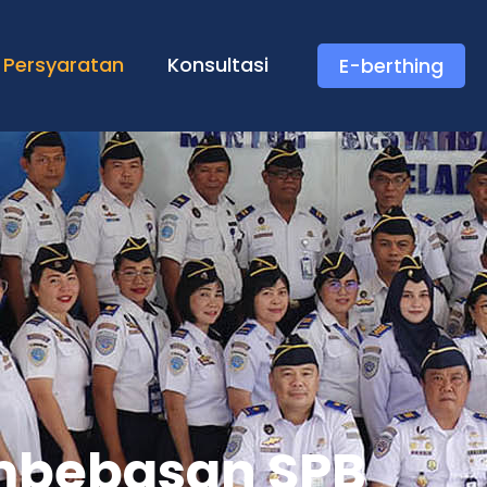
Persyaratan
Konsultasi
E-berthing
embebasan SPB