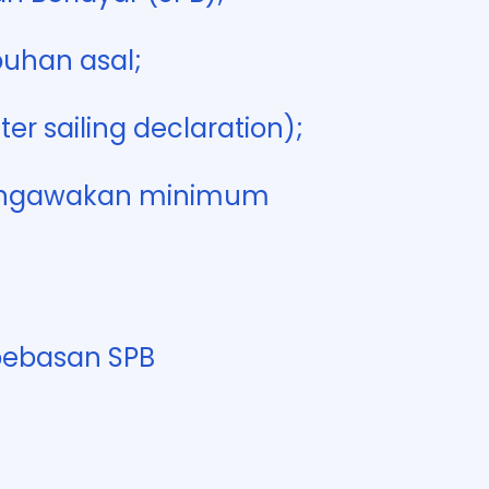
buhan asal;
r sailing declaration);
 pengawakan minimum
bebasan SPB