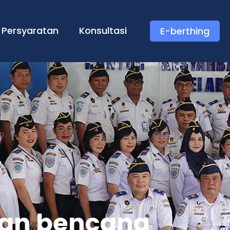
Persyaratan
Konsultasi
E-berthing
aan bencana