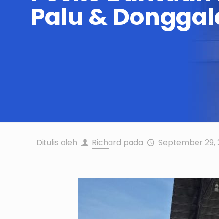
Palu & Donggal
Ditulis oleh
Richard
pada
September 29, 