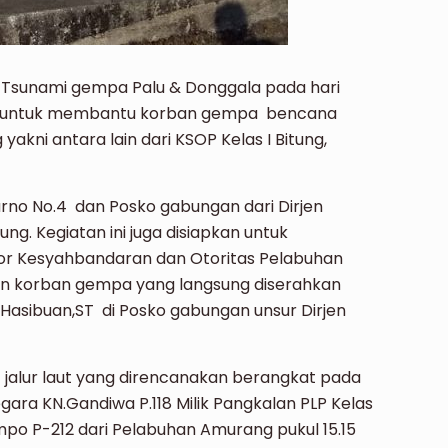
 Tsunami gempa Palu & Donggala pada hari
aut untuk membantu korban gempa bencana
akni antara lain dari KSOP Kelas I Bitung,
karno No.4 dan Posko gabungan dari Dirjen
ung. Kegiatan ini juga disiapkan untuk
r Kesyahbandaran dan Otoritas Pelabuhan
aan korban gempa yang langsung diserahkan
n Hasibuan,ST di Posko gabungan unsur Dirjen
 jalur laut yang direncanakan berangkat pada
egara KN.Gandiwa P.118 Milik Pangkalan PLP Kelas
impo P-212 dari Pelabuhan Amurang pukul 15.15