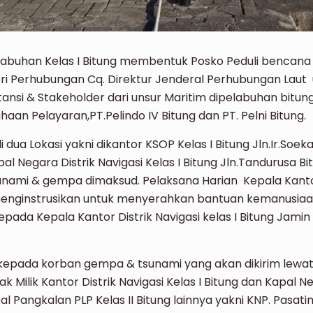
abuhan Kelas I Bitung membentuk Posko Peduli bencana
eri Perhubungan Cq. Direktur Jenderal Perhubungan L
si & Stakeholder dari unsur Maritim dipelabuhan bitung y
ahaan Pelayaran,PT.Pelindo IV Bitung dan PT. Pelni Bitung.
 dua Lokasi yakni dikantor KSOP Kelas I Bitung Jln.Ir.Soe
 Negara Distrik Navigasi Kelas I Bitung Jln.Tandurusa Bit
mi & gempa dimaksud. Pelaksana Harian Kepala Kanto
h menginstrusikan untuk menyerahkan bantuan kemanusi
epada Kepala Kantor Distrik Navigasi kelas I Bitung Jami
kepada korban gempa & tsunami yang akan dikirim lewat
 Milik Kantor Distrik Navigasi Kelas I Bitung dan Kapal N
al Pangkalan PLP Kelas II Bitung lainnya yakni KNP. Pasat