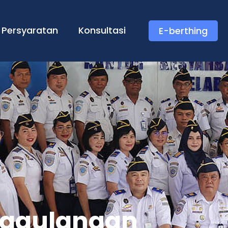
Persyaratan
Konsultasi
E-berthing
anggulangan