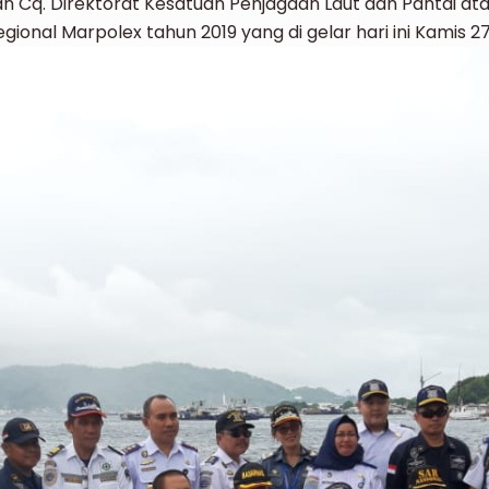
ungan Cq. Direktorat Kesatuan Penjagaan Laut dan Pantai 
nal Marpolex tahun 2019 yang di gelar hari ini Kamis 27