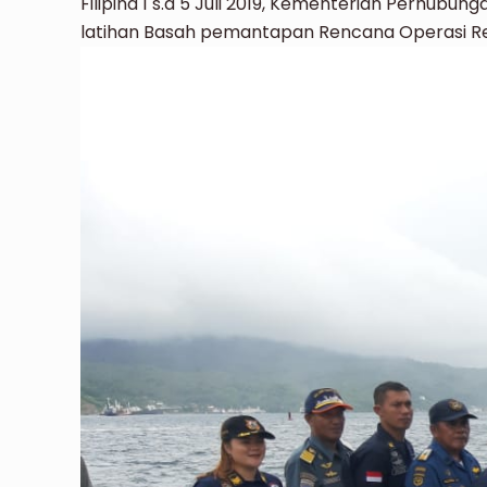
Filipina 1 s.d 5 Juli 2019, Kementerian Perhub
latihan Basah pemantapan Rencana Operasi Regio