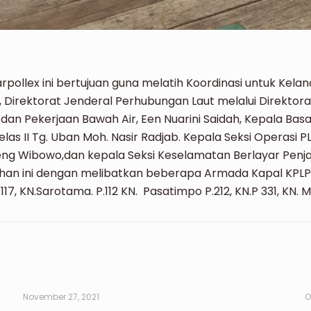
arpollex ini bertujuan guna melatih Koordinasi untuk Ke
 Direktorat Jenderal Perhubungan Laut melalui Direktor
dan Pekerjaan Bawah Air, Een Nuarini Saidah, Kepala Bas
as II Tg. Uban Moh. Nasir Radjab. Kepala Seksi Operasi PLP
geng Wibowo,dan kepala Seksi Keselamatan Berlayar Penjag
an ini dengan melibatkan beberapa Armada Kapal KPLP d
117, KN.Sarotama. P.112 KN. Pasatimpo P.212, KN.P 331, KN. 
November 27, 2021
O